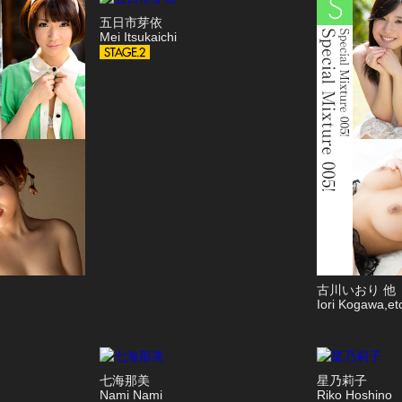
五日市芽依
Mei Itsukaichi
古川いおり 他
Iori Kogawa,et
七海那美
星乃莉子
Nami Nami
Riko Hoshino