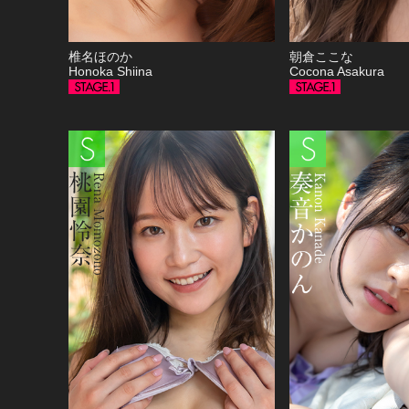
椎名ほのか
朝倉ここな
Honoka Shiina
Cocona Asakura