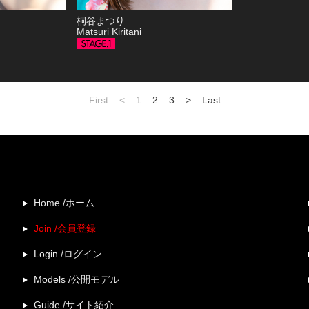
桐谷まつり
Matsuri Kiritani
First
<
1
2
3
>
Last
Home /ホーム
Join /会員登録
Login /ログイン
Models /公開モデル
Guide /サイト紹介