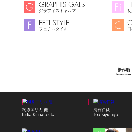
GRAPHIS GALS
F
グラフィスギャルズ
初
FETI STYLE
C
フェチスタイル
日
新作順
New order
桐原エリカ 他
清宮仁愛
Erika Kirihara,etc
Toa Kiyomiya