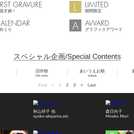
IRST GRAVURE
LIMITED
脱ぎ娘！
期間限定
ALENDAR
AWARD
めくり
グラフィスアワード
スペシャル企画/Special Contents
旧作順
あいうえお順
Old order
Initials
First
<
1
2
3
>
Last
秋山祥子 他
森日向子
syoko-akiyama,etc
Hinako Mori