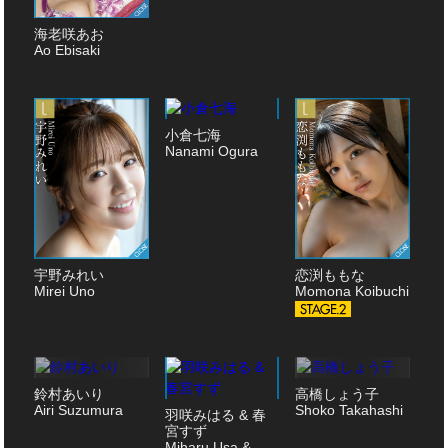
海老咲あお
Ao Ebisaki
小倉七海
Nanami Ogura
宇野みれい
恋渕ももな
Mirei Uno
Momona Koibuchi
鈴村あいり
高橋しょう子
Airi Suzumura
Shoko Takahashi
羽咲みはる & 春
宮すず
Miharu Usa &