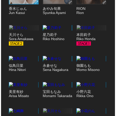
香水じゅん
あやみ旬果
RION
Jun Kasui
Syunka Ayami
Rion
天川そら
星乃莉子
本田莉子
Sora Amakawa
Riko Hoshino
Riko Honda
似鳥日菜
永倉せな
御園もも
Hina Nitori
Sena Nagakura
Momo Misono
美里有紗
宝田もなみ
小野六花
Arisa Misato
Monami Takarada
Rikka Ono