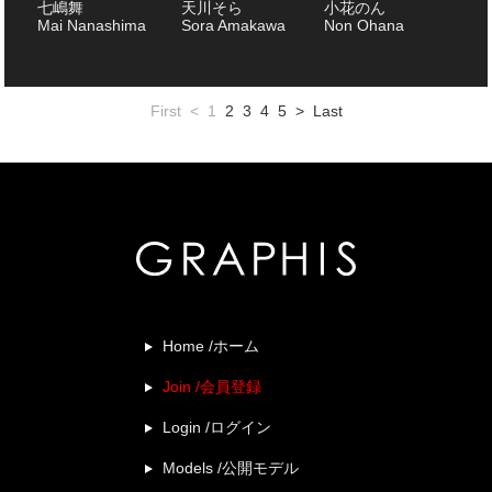
七嶋舞
天川そら
小花のん
Mai Nanashima
Sora Amakawa
Non Ohana
First
<
1
2
3
4
5
>
Last
Home /ホーム
Join /会員登録
Login /ログイン
Models /公開モデル