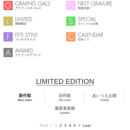
GRAPHIS GALS
FIRST GRAVURE
グラフィスギャルズ
初脱ぎ娘！
LIMITED
SPECIAL
期間限定
スペシャル企画
FETI STYLE
CALENDAR
フェチスタイル
日めくり
AWARD
グラフィスアワード
LIMITED EDITION
新作順
旧作順
あいうえお順
New order
Old order
Initials
最新更新順
Update
First
<
1
2
3
4
5
>
Last