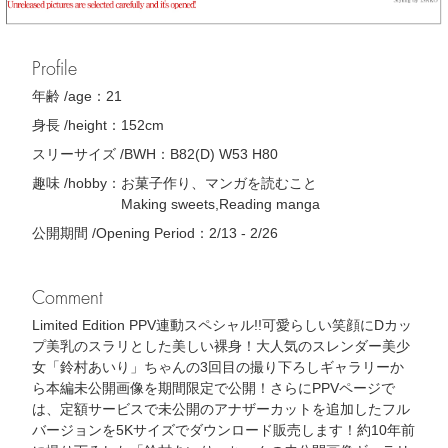
Profile
年齢 /age：
21
身長 /height：
152cm
スリーサイズ /BWH：
B82(D) W53 H80
趣味 /hobby：
お菓子作り、マンガを読むこと
Making sweets,Reading manga
公開期間 /Opening Period：
2/13 - 2/26
Comment
Limited Edition PPV連動スペシャル!!可愛らしい笑顔にDカッ
プ美乳のスラリとした美しい裸身！大人気のスレンダー美少
女「鈴村あいり」ちゃんの3回目の撮り下ろしギャラリーか
ら本編未公開画像を期間限定で公開！さらにPPVページで
は、定額サービスで未公開のアナザーカットを追加したフル
バージョンを5Kサイズでダウンロード販売します！約10年前