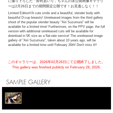
に撮り下ろした「鈴村あいり」ちゃんの未公開画像ギャラリ
ーは2月26日までの期間限定公開です！お見逃しなく！！
Limited Edition!!A cute smile and a beautiful, slender body with
beautiful D-cup breasts! Unreleased images from the third gallery
shoot of the popular slender beauty "Airi Suzumura" will be
available for a limited time! Furthermore, on the PPV page, the full
version with additional unreleased cuts will be available for
download in 5K size as a flat-rate service! The unreleased image
gallery of "Airi Suzumura", taken about 10 years ago, will be
available for a limited time until February 26th! Don't miss it!!
このギャラリーは、2026年02月26日にて公開終了しました。
This gallery was finished publicly on February 26, 2026.
SAMPLE GALLERY