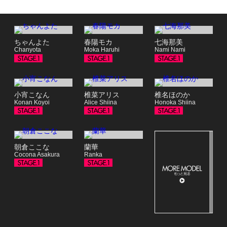
ちゃんよた
春陽モカ
七海那美
Chanyota
Moka Haruhi
Nami Nami
小宵こなん
椎菜アリス
椎名ほのか
Konan Koyoi
Alice Shiina
Honoka Shiina
朝倉ここな
蘭華
Cocona Asakura
Ranka