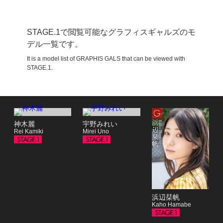
STAGE.1で閲覧可能なグラフィスギャルズのモ
デル一覧です。
It is a model list of GRAPHIS GALS that can be viewed with
STAGE.1.
神木麗
宇野みれい
Rei Kamiki
Mirei Uno
浜辺栞帆
Kaho Hamabe