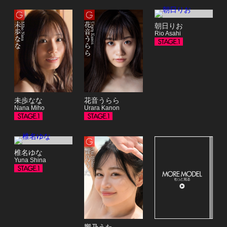
朝日りお
Rio Asahi
未歩なな
花音うらら
Nana Miho
Urara Kanon
椎名ゆな
Yuna Shina
響乃うた