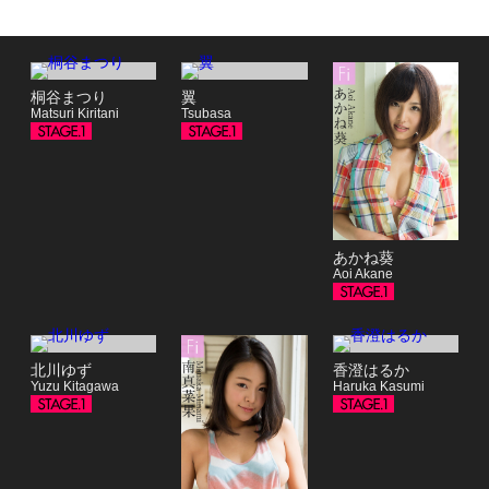
桐谷まつり
翼
Matsuri Kiritani
Tsubasa
あかね葵
Aoi Akane
北川ゆず
香澄はるか
Yuzu Kitagawa
Haruka Kasumi