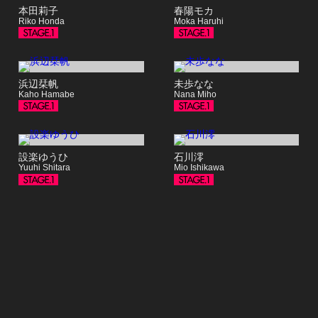
本田莉子
春陽モカ
Riko Honda
Moka Haruhi
浜辺栞帆
未歩なな
Kaho Hamabe
Nana Miho
設楽ゆうひ
石川澪
Yuuhi Shitara
Mio Ishikawa