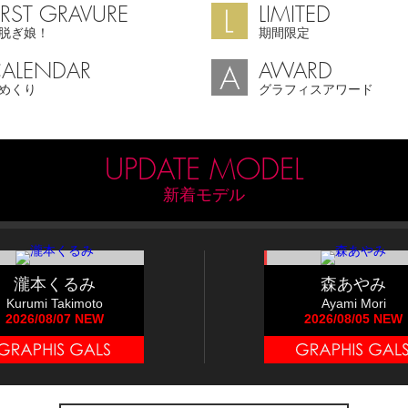
IRST GRAVURE
LIMITED
脱ぎ娘！
期間限定
ALENDAR
AWARD
めくり
グラフィスアワード
UPDATE MODEL
新着モデル
瀧本くるみ
森あやみ
Kurumi Takimoto
Ayami Mori
2026/08/07 NEW
2026/08/05 NEW