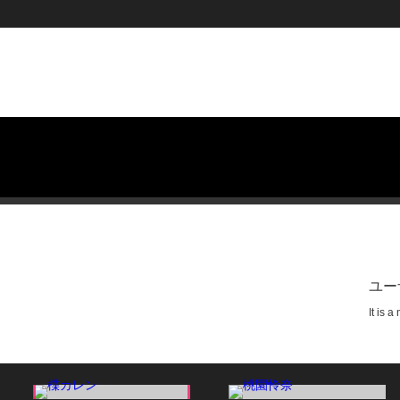
ユー
It is 