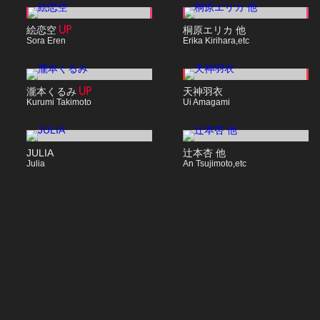
絵恋空
桐原エリカ 他
Sora Eren
Erika Kirihara,etc
瀧本くるみ
天神羽衣
Kurumi Takimoto
Ui Amagami
JULIA
辻本杏 他
Julia
An Tsujimoto,etc