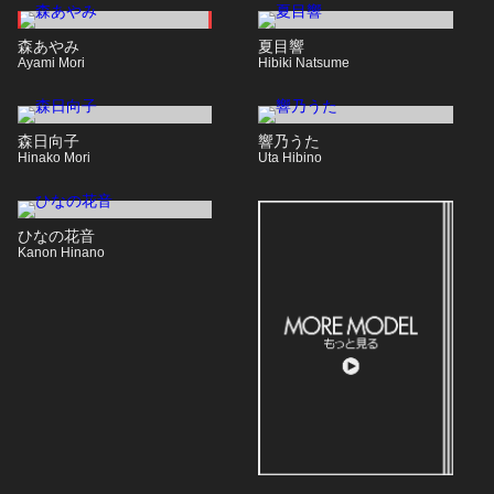
森あやみ
夏目響
Ayami Mori
Hibiki Natsume
森日向子
響乃うた
Hinako Mori
Uta Hibino
ひなの花音
Kanon Hinano