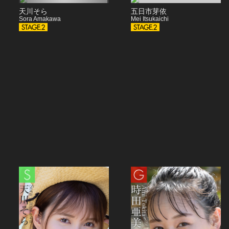
天川そら
五日市芽依
Sora Amakawa
Mei Itsukaichi