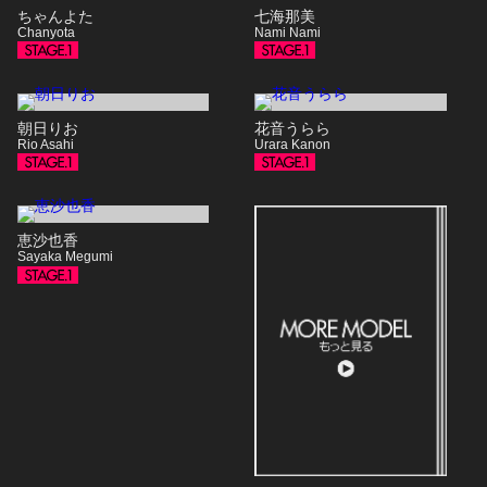
ちゃんよた
七海那美
Chanyota
Nami Nami
朝日りお
花音うらら
Rio Asahi
Urara Kanon
恵沙也香
Sayaka Megumi