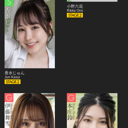
小野六花
Rikka Ono
香水じゅん
Jun Kasui