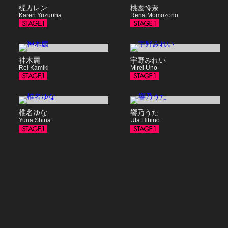
楪カレン
桃園怜奈
Karen Yuzuriha
Rena Momozono
神木麗
宇野みれい
Rei Kamiki
Mirei Uno
椎名ゆな
響乃うた
Yuna Shina
Uta Hibino