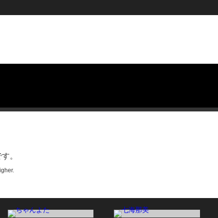
です。
igher.