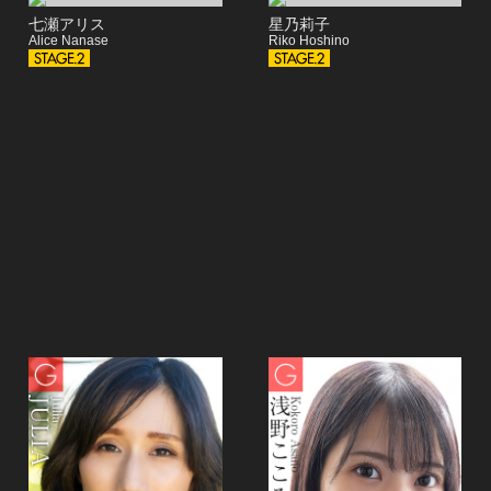
七瀬アリス
星乃莉子
Alice Nanase
Riko Hoshino