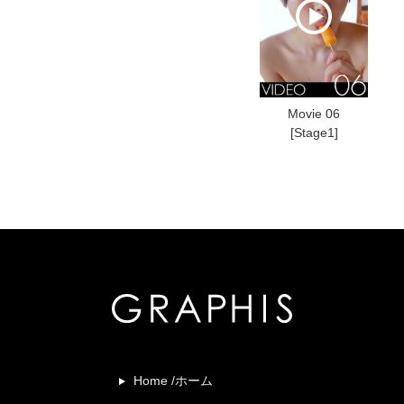
Movie 06
[Stage1]
Home /ホーム