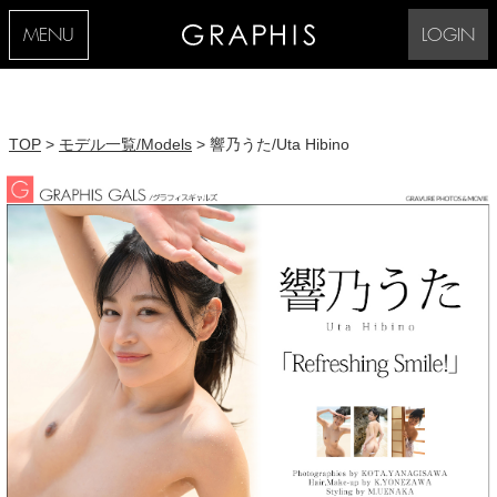
MENU
LOGIN
TOP
>
モデル一覧/Models
> 響乃うた/Uta Hibino