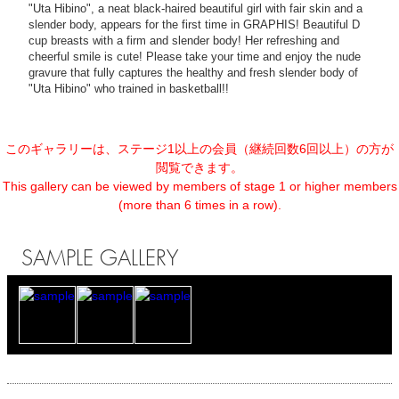
"Uta Hibino", a neat black-haired beautiful girl with fair skin and a
slender body, appears for the first time in GRAPHIS! Beautiful D
cup breasts with a firm and slender body! Her refreshing and
cheerful smile is cute! Please take your time and enjoy the nude
gravure that fully captures the healthy and fresh slender body of
"Uta Hibino" who trained in basketball!!
このギャラリーは、ステージ1以上の会員（継続回数6回以上）の方が
閲覧できます。
This gallery can be viewed by members of stage 1 or higher members
(more than 6 times in a row).
SAMPLE GALLERY