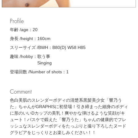
Profile
年齢 /age：
20
身長 /height：
160cm
スリーサイズ /BWH：
B80(D) W58 H85
趣味 /hobby：
歌う事
Singing
登場回数 /Number of shots：
1
Comment
色白美肌のスレンダーボディの清楚系黒髪美少女「響乃う
た」ちゃんがGRAPHISに初登場！引き締まった細身のボディ
に形のいいDカップの美乳！爽やかな弾けるような笑顔がキ
ュート！バスケで鍛えた「響乃うた」ちゃんの健康的でフレ
ッシュなスレンダーボディをたっぷりと撮り下ろしたヌード
グラビアをじっくりとお楽しみください！！