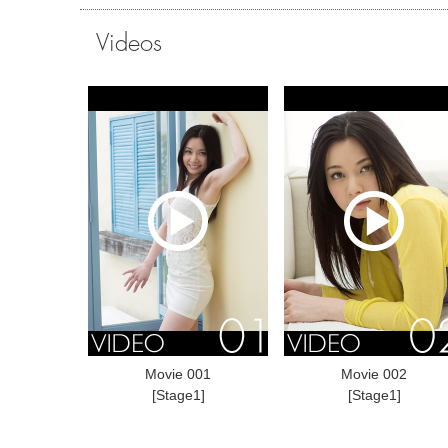
Videos
Movie 001
Movie 002
[Stage1]
[Stage1]