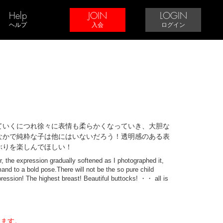
Help
JOIN
LOGIN
ヘルプ
入会
ログイン
ていくにつれ徐々に表情も柔らかくなっていき、大胆な
なかで純粋な子は他にはいないだろう！透明感のある表
ぶりを楽しんでほしい！
r, the expression gradually softened as I photographed it,
nd to a bold pose.There will not be the so pure child
ression! The highest breast! Beautiful buttocks! ・・ all is
きます。