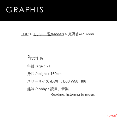
TOP
>
モデル一覧/Models
> 庵野杏/An Anno
Profile
年齢 /age：
21
身長 /height：
160cm
スリーサイズ /BWH：
B88 W58 H86
趣味 /hobby：
読書、音楽
Reading, listening to music
このギ