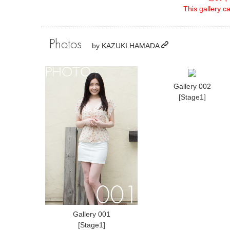
This gallery 
Photos
by
KAZUKI.HAMADA
Gallery 002
[Stage1]
Gallery 001
[Stage1]