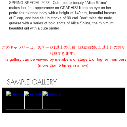
SPRING SPECIAL 2023!! Cute, petite beauty "Alice Shiina"
makes her first appearance on GRAPHIS! Keep an eye on her
petite fair-skinned body with a height of 149 cm, beautiful breasts
of C cup, and beautiful buttocks of 90 cm! Don't miss the nude
gravure with a series of bold shots of Alice Shiina, the minimum
beautiful girl with a cute smile!
このギャラリーは、ステージ1以上の会員（継続回数6回以上）の方が
閲覧できます。
This gallery can be viewed by members of stage 1 or higher members
(more than 6 times in a row).
SAMPLE GALLERY