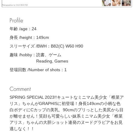
Profile
年齢 /age：
24
身長 /height：
149cm
スリーサイズ /BWH：
B82(C) W60 H90
趣味 /hobby：
読書、ゲーム
Reading, Games
登場回数 /Number of shots：
1
Comment
SPRING SPECIAL 2023!!キュートなミニマム美少女「椎菜ア
リス」ちゃんがGRAPHISに初登場！身長149cmの小柄な色
白ボディにCカップの美乳、90cmのプリっとした美尻から目
が離せません！笑顔も可愛らしい妹系ミニマム美少女「椎菜
アリス」ちゃんの大胆ショット連発のヌードグラビアをお見
逃しなく！！