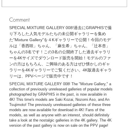
Comment
SPECIAL MIXTURE GALLERY 008!過去にGRAPHISで撮
り下ろした人気モデルたちの未公開ギャラリーを集め
た"Mixture Gallery"を４Kギャラリーで公開！今回のモデ
ルは「香西咲」ちゃん、「麻生希」ちゃん、「辻本杏」
ちゃんの3名です！この3名の公開終了した過去ギャラリ
ーを4Kサイズでダウンロード販売を開始！モデルのファ
ンの方はもちろん、ご興味のある方はぜひ懐かしのギャ
ラリーを4Kギャラリーでご覧ください。4K版過去ギャラ
リーは、PPVページで販売中です！
SPECIAL MIXTURE GALLERY 008! The "Mixture Gallery," a
collection of previously unreleased galleries of popular models
photographed by GRAPHIS in the past, is now available in
4K! This time's models are Saki Kozai, Nozomi Aso, and An
Tsujimoto! The previously unreleased galleries of these three
models are now available for download in 4K! Fans of the
models, as well as anyone with an interest, should definitely
take a look at the nostalgic galleries in the 4K gallery. The 4K
version of the past gallery is now on sale on the PPV page!