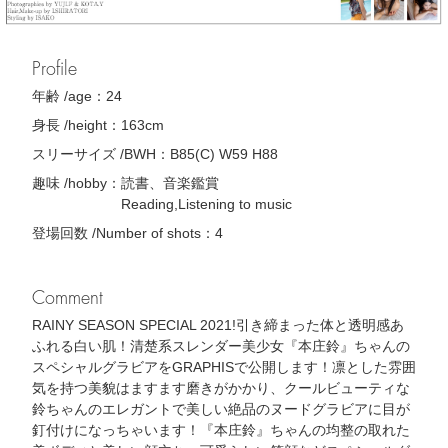
Profile
年齢 /age：
24
身長 /height：
163cm
スリーサイズ /BWH：
B85(C) W59 H88
趣味 /hobby：
読書、音楽鑑賞
Reading,Listening to music
登場回数 /Number of shots：
4
Comment
RAINY SEASON SPECIAL 2021!引き締まった体と透明感あ
ふれる白い肌！清楚系スレンダー美少女『本庄鈴』ちゃんの
スペシャルグラビアをGRAPHISで公開します！凛とした雰囲
気を持つ美貌はますます磨きがかかり、クールビューティな
鈴ちゃんのエレガントで美しい絶品のヌードグラビアに目が
釘付けになっちゃいます！『本庄鈴』ちゃんの均整の取れた