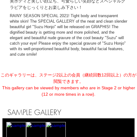
美ボディと美しい顔立ち、可愛らしい笑顔などスペシャルグ
ラビアをじっくりとお楽しみ下さい！
RAINY SEASON SPECIAL 2021! Tight body and transparent
white skin! The SPECIAL GALLERY of the neat and clean slender
beautiful girl "Suzu Honjo" will be released on GRAPHIS! The
dignified beauty is getting more and more polished, and the
elegant and beautiful nude gravure of the cool beauty "Suzu" will
catch your eye! Please enjoy the special gravure of "Suzu Honjo"
with its well-proportioned beautiful body, beautiful facial features,
and cute smile!
このギャラリーは、ステージ2以上の会員（継続回数12回以上）の方が
閲覧できます。
This gallery can be viewed by members who are in Stage 2 or higher
(12 or more times in a row).
SAMPLE GALLERY