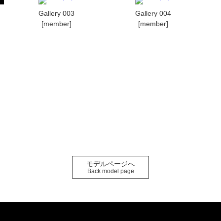
Gallery 003
Gallery 004
[member]
[member]
モデルページへ
Back model page