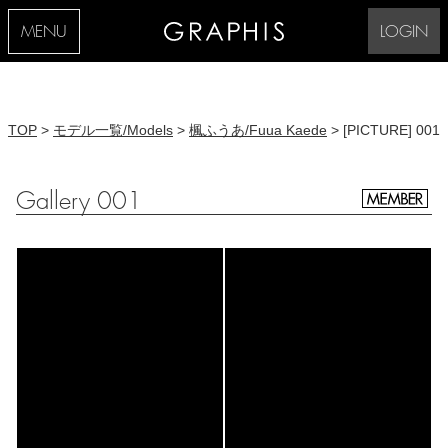
MENU
LOGIN
TOP
>
モデル一覧/Models
>
楓ふうあ/Fuua Kaede
> [PICTURE] 001
Gallery 001