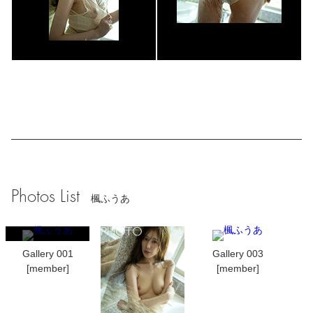
Photos List
楓ふうあ
Gallery 001
Gallery 003
[member]
[member]