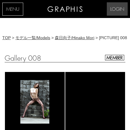
MENU
LOGIN
TOP
>
モデル一覧/Models
>
森日向子/Hinako Mori
> [PICTURE] 008
Gallery 008