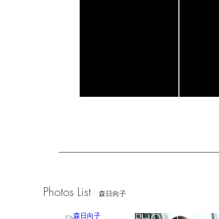
Photos List
森日向子