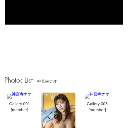
Photos List
神宮寺ナオ
Gallery 001
Gallery 003
[member]
[member]