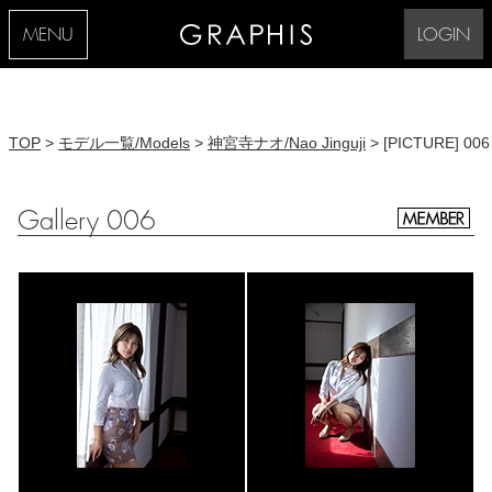
MENU
LOGIN
TOP
>
モデル一覧/Models
>
神宮寺ナオ/Nao Jinguji
> [PICTURE] 006
Gallery 006