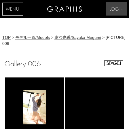
MENU
LOGIN
TOP
>
モデル一覧/Models
>
恵沙也香/Sayaka Megumi
> [PICTURE]
006
Gallery 006