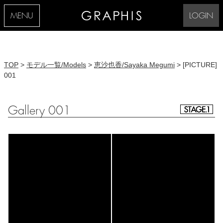
MENU
LOGIN
TOP
>
モデル一覧/Models
>
恵沙也香/Sayaka Megumi
> [PICTURE]
001
Gallery 001