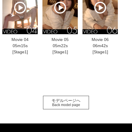
Movie 04
Movie 05
Movie 06
05m15s
05m22s
06m42s
[Stage1]
[Stage1]
[Stage1]
モデルページへ
Back model page