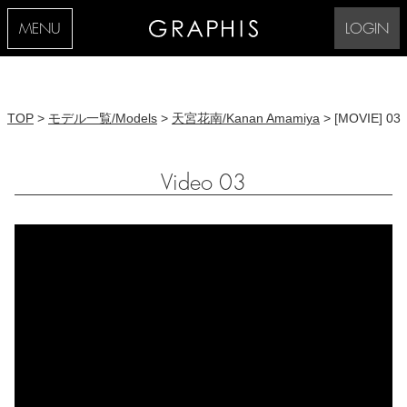
MENU
LOGIN
TOP
>
モデル一覧/Models
>
天宮花南/Kanan Amamiya
> [MOVIE] 03
Video 03