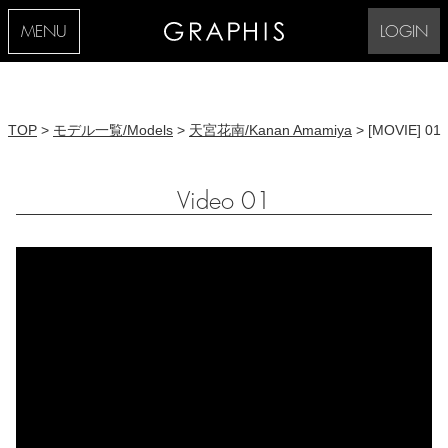
MENU
LOGIN
TOP
>
モデル一覧/Models
>
天宮花南/Kanan Amamiya
> [MOVIE] 01
Video 01