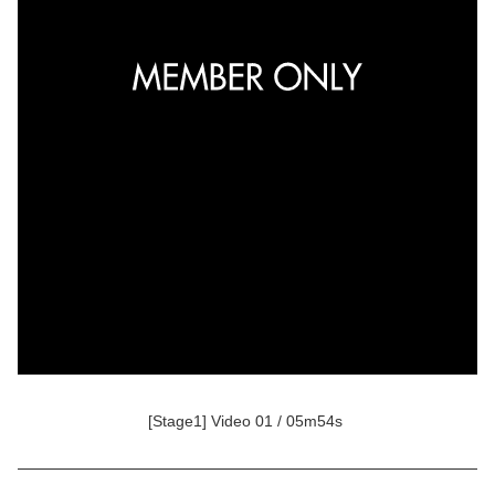
[Stage1] Video 01 / 05m54s