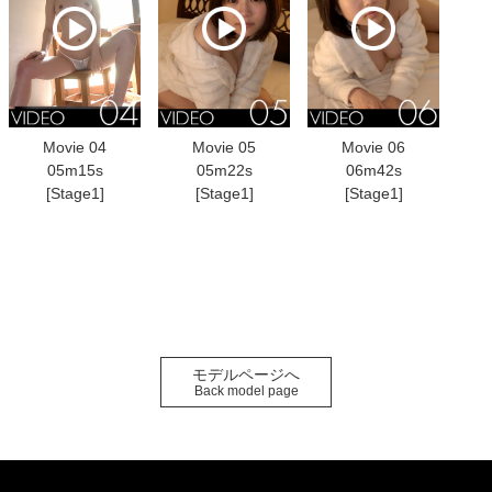
Movie 04
Movie 05
Movie 06
05m15s
05m22s
06m42s
[Stage1]
[Stage1]
[Stage1]
モデルページへ
Back model page