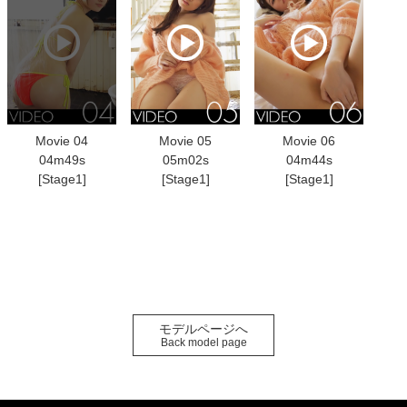
Movie 04
Movie 05
Movie 06
04m49s
05m02s
04m44s
[Stage1]
[Stage1]
[Stage1]
モデルページへ
Back model page