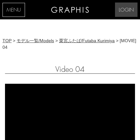
MENU
LOGIN
TOP
>
モデル一覧/Models
>
栗宮ふたば/Futaba Kurimiya
> [MOVIE]
04
Video 04