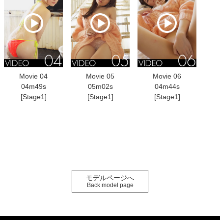
Movie 04
Movie 05
Movie 06
04m49s
05m02s
04m44s
[Stage1]
[Stage1]
[Stage1]
モデルページへ
Back model page