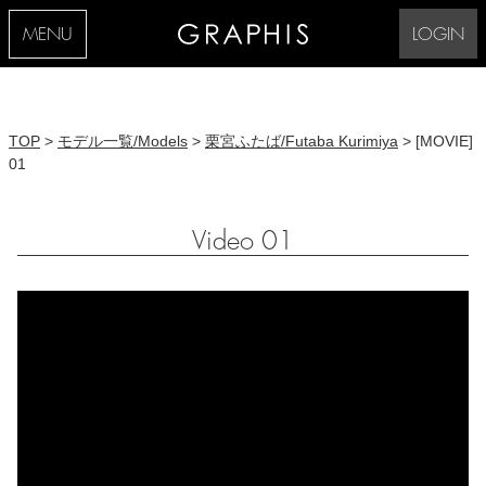
MENU
LOGIN
TOP
>
モデル一覧/Models
>
栗宮ふたば/Futaba Kurimiya
> [MOVIE]
01
Video 01