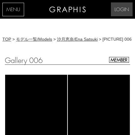
MENU
LOGIN
TOP
>
モデル一覧/Models
>
沙月恵奈/Ena Satsuki
> [PICTURE] 006
Gallery 006