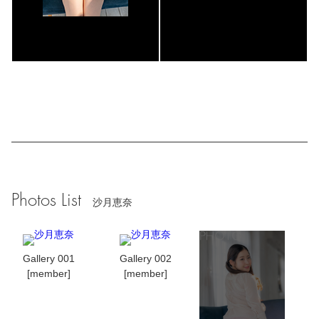
Photos List
沙月恵奈
Gallery 001
Gallery 002
[member]
[member]