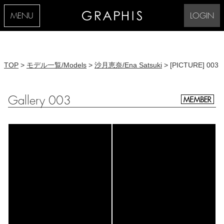
MENU
LOGIN
TOP
>
モデル一覧/Models
>
沙月恵奈/Ena Satsuki
> [PICTURE] 003
Gallery 003