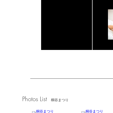
Photos List
桐谷まつり