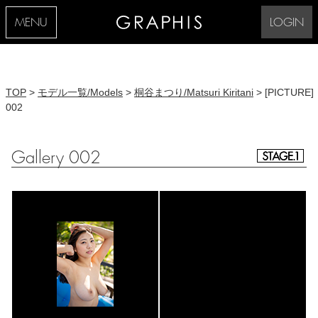
MENU
LOGIN
TOP
>
モデル一覧/Models
>
桐谷まつり/Matsuri Kiritani
> [PICTURE]
002
Gallery 002