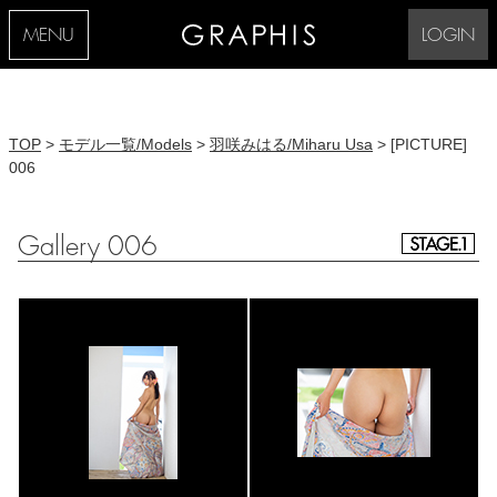
MENU
LOGIN
TOP
>
モデル一覧/Models
>
羽咲みはる/Miharu Usa
> [PICTURE]
006
Gallery 006