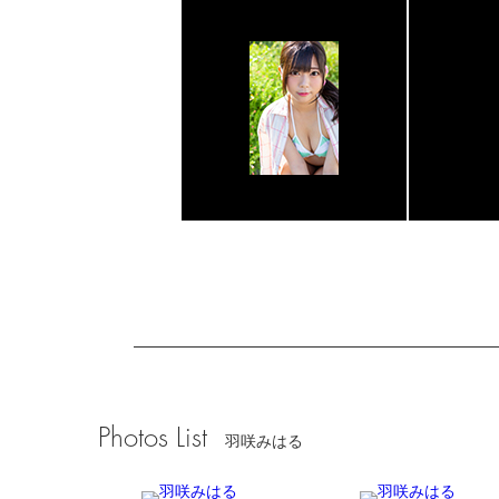
Photos List
羽咲みはる