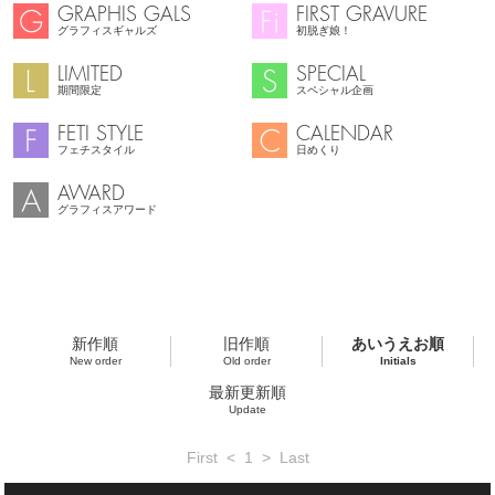
GRAPHIS GALS
FIRST GRAVURE
グラフィスギャルズ
初脱ぎ娘！
LIMITED
SPECIAL
期間限定
スペシャル企画
FETI STYLE
CALENDAR
フェチスタイル
日めくり
AWARD
グラフィスアワード
新作順
旧作順
あいうえお順
New order
Old order
Initials
最新更新順
Update
First
<
1
>
Last