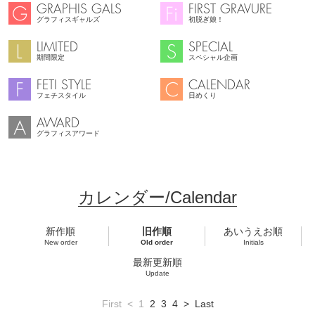
GRAPHIS GALS
FIRST GRAVURE
グラフィスギャルズ
初脱ぎ娘！
LIMITED
SPECIAL
期間限定
スペシャル企画
FETI STYLE
CALENDAR
フェチスタイル
日めくり
AWARD
グラフィスアワード
カレンダー/Calendar
新作順
旧作順
あいうえお順
New order
Old order
Initials
最新更新順
Update
First
<
1
2
3
4
>
Last