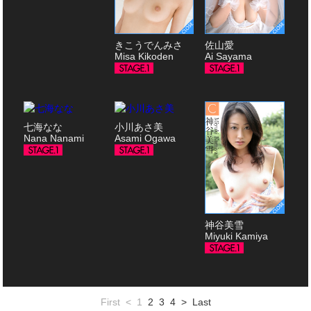
きこうでんみさ
佐山愛
Misa Kikoden
Ai Sayama
七海なな
小川あさ美
Nana Nanami
Asami Ogawa
神谷美雪
Miyuki Kamiya
First
<
1
2
3
4
>
Last