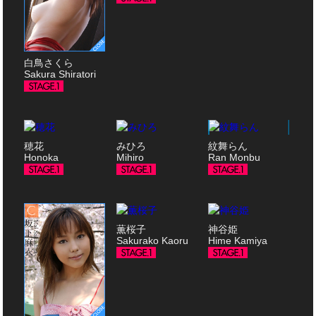
白鳥さくら
Sakura Shiratori
穂花
みひろ
紋舞らん
Honoka
Mihiro
Ran Monbu
薫桜子
神谷姫
Sakurako Kaoru
Hime Kamiya