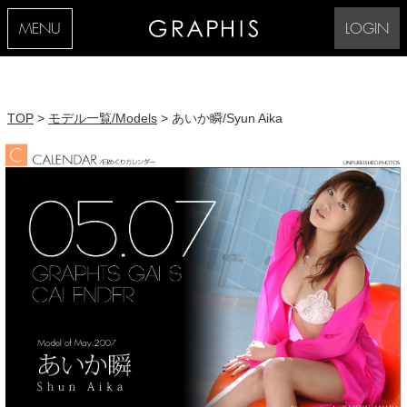
MENU
LOGIN
TOP
>
モデル一覧/Models
> あいか瞬/Syun Aika