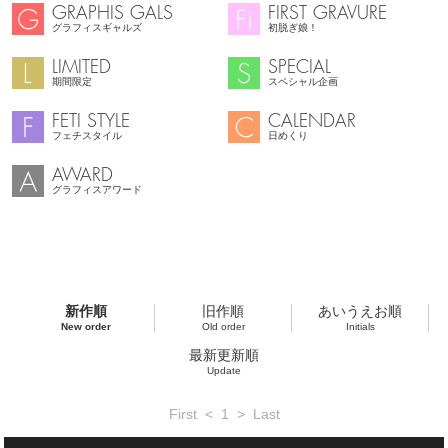
GRAPHIS GALS
FIRST GRAVURE
グラフィスギャルズ
初脱ぎ娘！
LIMITED
SPECIAL
期間限定
スペシャル企画
FETI STYLE
CALENDAR
フェチスタイル
日めくり
AWARD
グラフィスアワード
新作順
旧作順
あいうえお順
New order
Old order
Initials
最新更新順
Update
First
<
1
>
Last