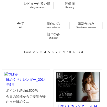
レビューが多い順
評価順
Many reviews
Rateing
全て
新作のみ
準新作のみ
All
New release
Semi-new release
旧作のみ
Old item
First
<
2
3
4
5
6
7
8
9
10
>
Last
日めくりカレンダー_2014
年9月
ポイント/Point:500Pt
会員の皆様からご要望が多
かった日めく...
日めくりカレンダー_2014