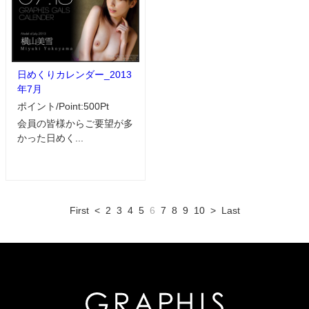
日めくりカレンダー_2013
年7月
ポイント/Point:500Pt
会員の皆様からご要望が多
かった日めく...
First
<
2
3
4
5
6
7
8
9
10
>
Last