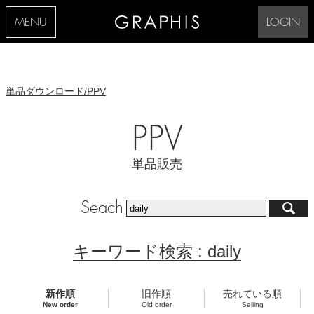
MENU
LOGIN
単品ダウンロード/PPV
PPV
単品販売
Seach
キーワード検索 : daily
新作順
旧作順
売れている順
New order
Old order
Selling