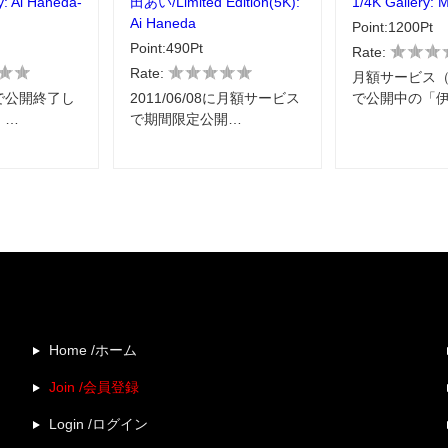
y: Ai Haneda-
田あい/Limited Edition(5K):
1/4K Gallery: M
Ai Haneda
Point:1200Pt
Point:490Pt
Rate:
Rate:
月額サービス（S
で公開終了し
2011/06/08に月額サービス
で公開中の「
」…
で期間限定公開…
Home /ホーム
Join /会員登録
Login /ログイン