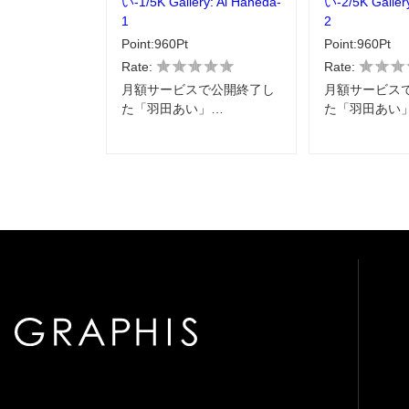
い-1/5K Gallery: Ai Haneda-
い-2/5K Galler
1
2
Point:960Pt
Point:960Pt
Rate:
Rate:
月額サービスで公開終了し
月額サービス
た「羽田あい」…
た「羽田あい