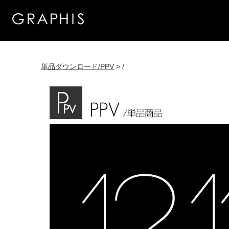
単品ダウンロード/PPV
> /