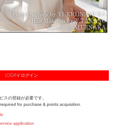
/ ログイン
LOGIN
ビスの登録が必要です。
s required for purchase & points acquisition.
ts
ice application