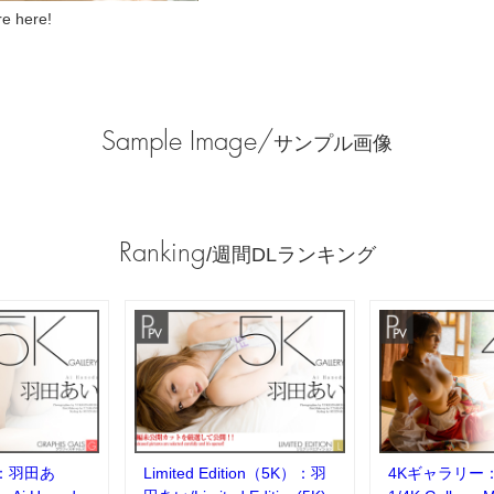
 here!
Sample Image/
サンプル画像
Ranking
/週間DLランキング
：羽田あ
Limited Edition（5K）：羽
4Kギャラリー