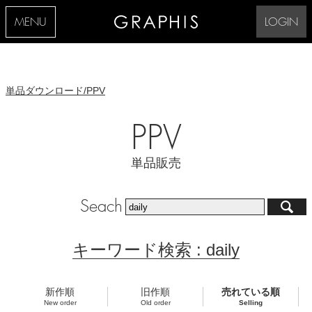
MENU
LOGIN
単品ダウンロード/PPV
PPV
単品販売
Seach
キーワード検索 : daily
新作順
旧作順
売れている順
New order
Old order
Selling