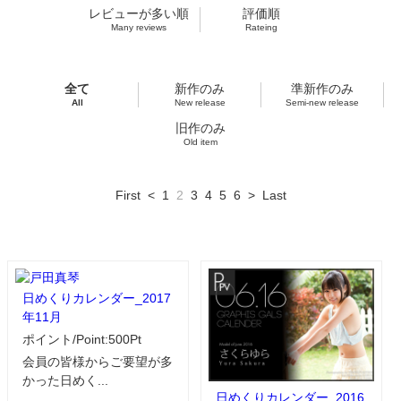
レビューが多い順
評価順
Many reviews
Rateing
全て
新作のみ
準新作のみ
All
New release
Semi-new release
旧作のみ
Old item
First
<
1
2
3
4
5
6
>
Last
日めくりカレンダー_2017
年11月
ポイント/Point:500Pt
会員の皆様からご要望が多
かった日めく...
日めくりカレンダー_2016