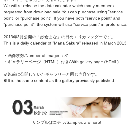
We will re-release the date calendar which many members
requested from download sale.You can purchase using "service
point" or "purchase point". If you have both "service point" and
"purchase point", the system will use "service point" in preference.
2013年3月公開の「紗倉まな」の日めくりカレンダーです。
This is a daily calendar of "Mana Sakura" released in March 2013.
・画像枚数/Number of images：31
・ギャラリーページ（HTML）付き/With gallery page (HTML)
※以前に公開していたギャラリーと同じ内容です。
※It is the same content as the gallery previously published.
サンプルはコチラ/Samples are here!