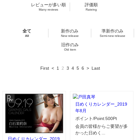
レビューが多い順
評価順
Many reviews
Rateing
全て
新作のみ
準新作のみ
All
New release
Semi-new release
旧作のみ
Old item
First
<
1
2
3
4
5
6
>
Last
日めくりカレンダー_2019
年8月
ポイント/Point:500Pt
会員の皆様からご要望が多
かった日めく...
日めくりカレンダー_2019