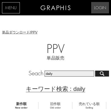
MENU
LOGIN
単品ダウンロード/PPV
PPV
単品販売
Seach
キーワード検索 : daily
新作順
旧作順
売れている順
New order
Old order
Selling