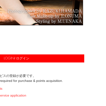
/ ログイン
LOGIN
ビスの登録が必要です。
s required for purchase & points acquisition.
ts
ice application