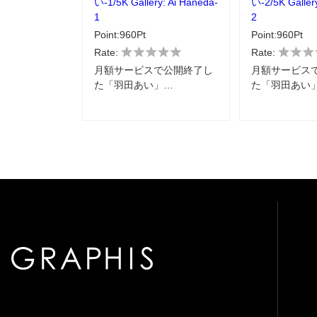
い-1/5K Gallery: Ai Haneda-
い-2/5K Galler
1
2
Point:960Pt
Point:960Pt
Rate:
Rate:
月額サービスで公開終了し
月額サービス
た「羽田あい」…
た「羽田あい