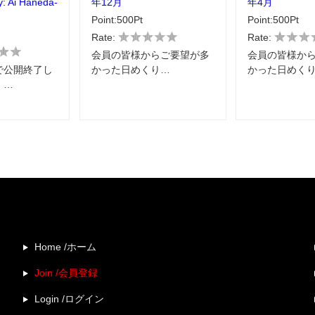
y: Ai Haneda-
年12月
年4月
Point:500Pt
Point:500Pt
Rate:
Rate:
会員の皆様からご要望が多
会員の皆様か
で公開終了し
かった日めくり…
かった日めく
」…
Home /ホーム
Join /会員登録
Login /ログイン