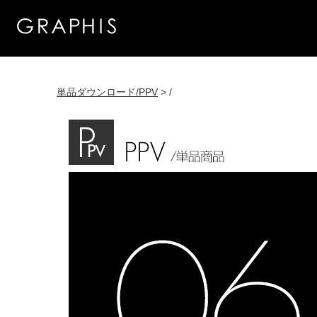
単品ダウンロード/PPV
> /