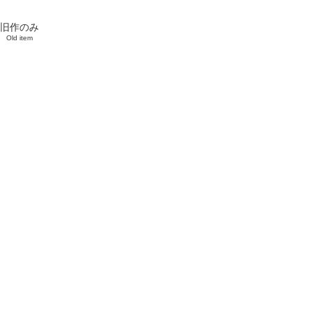
旧作のみ
Old item