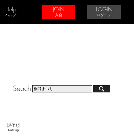
Help
JOIN
LOGIN
ヘルプ
入会
ログイン
Seach
評価順
Rateing