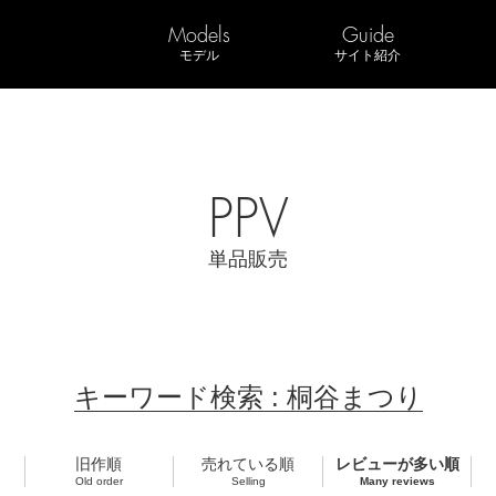
Models
Guide
モデル
サイト紹介
PPV
単品販売
キーワード検索 : 桐谷まつり
旧作順
売れている順
レビューが多い順
Old order
Selling
Many reviews