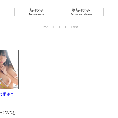
新作のみ
準新作のみ
New release
Semi-new release
First
<
1
>
Last
て桐谷ま
ージDVDを