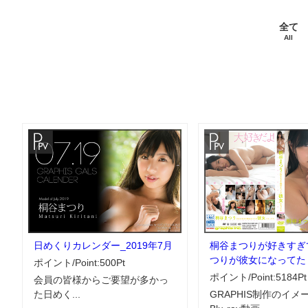
全て
All
日めくりカレンダー_2019年7月
桐谷まつりが好きすぎ
つりが彼女になってた
ポイント/Point:500Pt
ポイント/Point:5184Pt
会員の皆様からご要望が多かっ
た日めく...
GRAPHIS制作のイメ