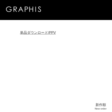
単品ダウンロード/PPV
新作順
New order