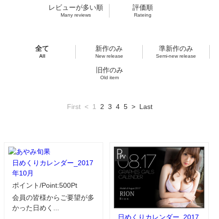
レビューが多い順
評価順
Many reviews
Rateing
全て
新作のみ
準新作のみ
All
New release
Semi-new release
旧作のみ
Old item
First
<
1
2
3
4
5
>
Last
日めくりカレンダー_2017
年10月
ポイント/Point:500Pt
会員の皆様からご要望が多
かった日めく...
日めくりカレンダー_2017