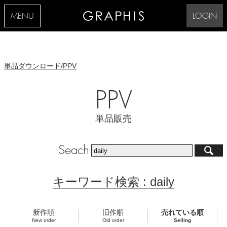
MENU
LOGIN
単品ダウンロード/PPV
PPV
単品販売
Seach
キーワード検索 : daily
新作順
旧作順
売れている順
New order
Old order
Selling