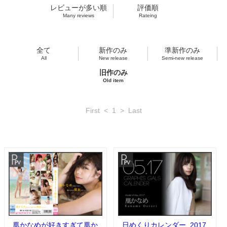
レビューが多い順
評価順
Many reviews
Rateing
全て
新作のみ
準新作のみ
All
New release
Semi-new release
旧作のみ
Old item
First
<
1
>
Last
凰かなめが好きすぎて凰か
日めくりカレンダー_2017