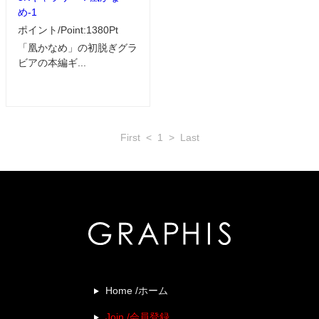
め-1
ポイント/Point:1380Pt
「凰かなめ」の初脱ぎグラ
ビアの本編ギ...
First
<
1
>
Last
Home /ホーム
Join /会員登録