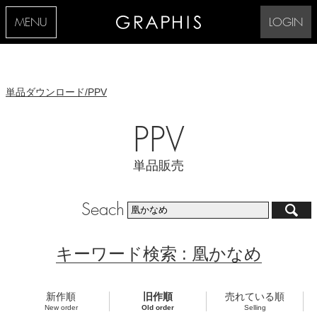
MENU
LOGIN
単品ダウンロード/PPV
PPV
単品販売
Seach
キーワード検索 : 凰かなめ
新作順
旧作順
売れている順
New order
Old order
Selling