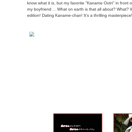
know what it is, but my favorite "Kaname Ootri" in front
my boyfriend ... What on earth is that all about? What
edition! Dating Kaname-chan! It's a thrilling masterpiece