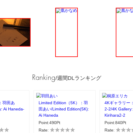
Ranking
/週間DLランキング
：羽田あ
Limited Edition（5K）：羽
4Kギャラリー
y: Ai Haneda-
田あい/Limited Edition(5K):
2-2/4K Gallery:
Ai Haneda
Kirihara2-2
Point:490Pt
Point:840Pt
Rate:
Rate: