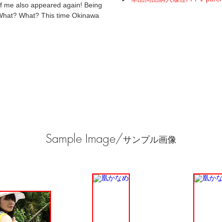
 of me also appeared again! Being
? What? What? This time Okinawa
!
Sample Image/
サンプル画像