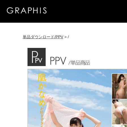
単品ダウンロード/PPV
> /