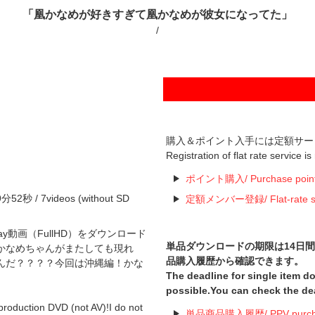
「凰かなめが好きすぎて凰かなめが彼女になってた」
/
購入＆ポイント入手には定額サー
Registration of flat rate service i
ポイント購入/ Purchase poin
/ 7videos (without SD
定額メンバー登録/ Flat-rate serv
u-ray動画（FullHD）をダウンロード
単品ダウンロードの期限は14日
かなめちゃんがまたしても現れ
品購入履歴から確認できます。
んだ？？？？今回は沖縄編！かな
The deadline for single item 
possible.You can check the de
roduction DVD (not AV)!I do not
単品商品購入履歴/ PPV purchas