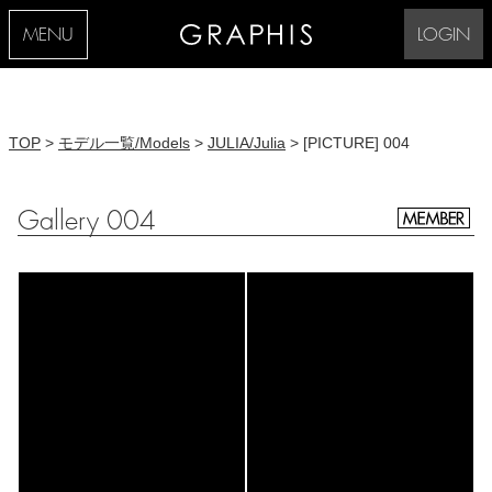
MENU
LOGIN
TOP
>
モデル一覧/Models
>
JULIA/Julia
> [PICTURE] 004
Gallery 004