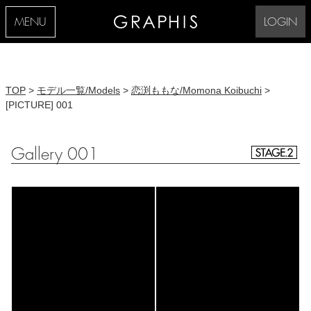
MENU
LOGIN
TOP
>
モデル一覧/Models
>
恋渕ももな/Momona Koibuchi
>
[PICTURE] 001
Gallery 001