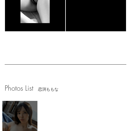
Photos List
恋渕ももな