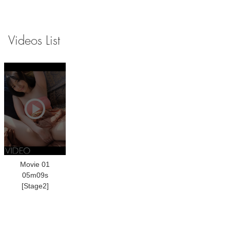
Videos List
Movie 01
05m09s
[Stage2]