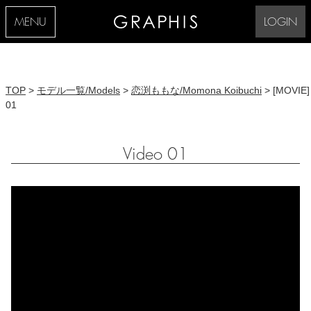
MENU
LOGIN
TOP
>
モデル一覧/Models
>
恋渕ももな/Momona Koibuchi
> [MOVIE]
01
Video 01