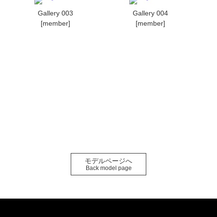
Gallery 003
Gallery 004
[member]
[member]
モデルページへ
Back model page