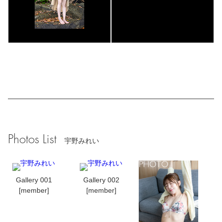
Photos List
宇野みれい
Gallery 001
Gallery 002
[member]
[member]