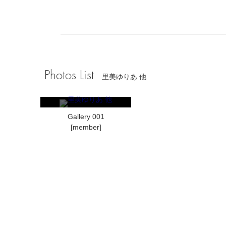
Photos List
里美ゆりあ 他
Gallery 001
[member]