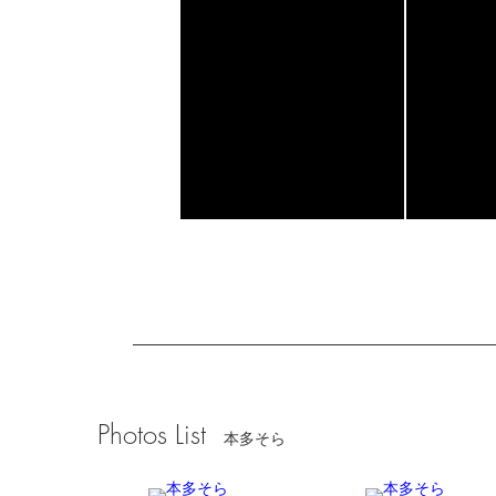
Photos List
本多そら