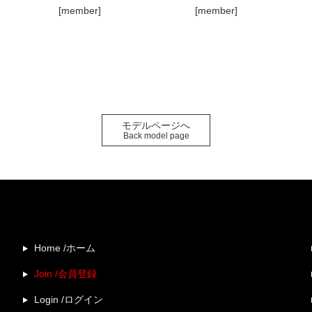
[member]
[member]
モデルページへ
Back model page
Home /ホーム
Join /会員登録
Login /ログイン