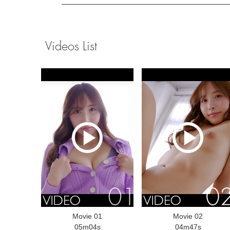
Videos List
Movie 01
Movie 02
05m04s
04m47s