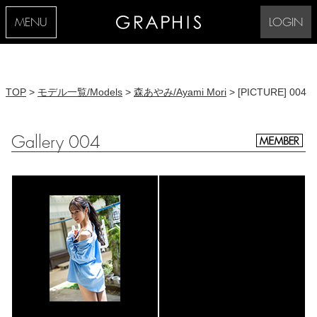
MENU
LOGIN
TOP
>
モデル一覧/Models
>
森あやみ/Ayami Mori
> [PICTURE] 004
Gallery 004